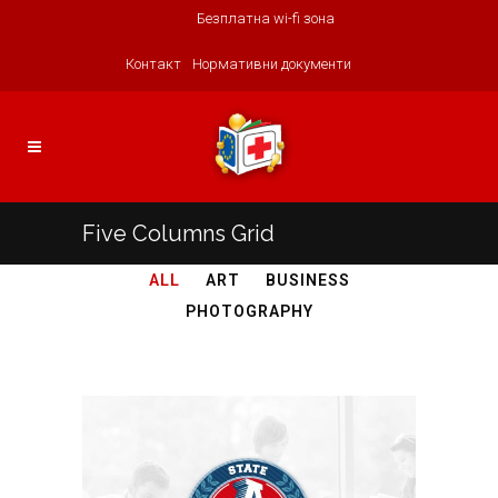
Безплатна wi-fi зона
Контакт
Нормативни документи
Five Columns Grid
ALL
ART
BUSINESS
PHOTOGRAPHY