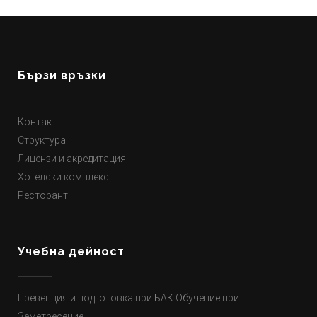
Бързи връзки
Контакт
Структура
Лицензи и акредитация
Хотелски комплекс
Ресторант
Учебна дейност
Превенция и подготовка при БАК Обучение при
Земетресение