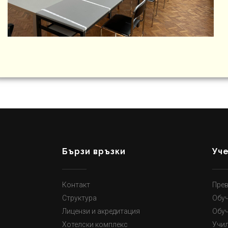
Бързи връзки
Уч
Контакт
Прев
Структура
Обуч
Лицензи и акредитация
Обуч
Хотелски комплекс
Учи