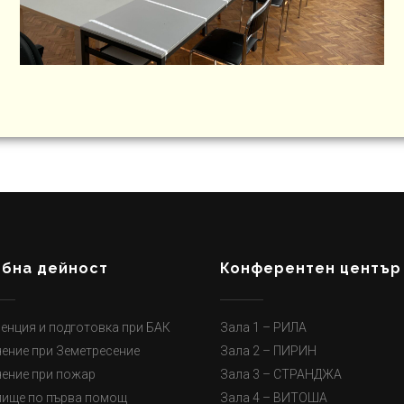
ебна дейност
Конферентен център
енция и подготовка при БАК
Зала 1 – РИЛА
ение при Земетресение
Зала 2 – ПИРИН
ение при пожар
Зала 3 – СТРАНДЖА
лище по първа помощ
Зала 4 – ВИТОША