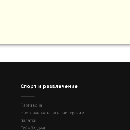
Спорт и развлечение
Парти зона
Настаняване на външни терени и
палатки
Тиймбилдинг