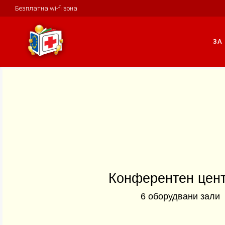
Безплатна wi-fi зона
ЗА
Конферентен цен
6 оборудвани зали